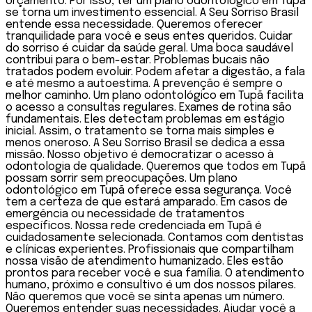
orçamento. Por isso, ter um plano odontológico em Tupã
se torna um investimento essencial. A Seu Sorriso Brasil
entende essa necessidade. Queremos oferecer
tranquilidade para você e seus entes queridos. Cuidar
do sorriso é cuidar da saúde geral. Uma boca saudável
contribui para o bem-estar. Problemas bucais não
tratados podem evoluir. Podem afetar a digestão, a fala
e até mesmo a autoestima. A prevenção é sempre o
melhor caminho. Um plano odontológico em Tupã facilita
o acesso a consultas regulares. Exames de rotina são
fundamentais. Eles detectam problemas em estágio
inicial. Assim, o tratamento se torna mais simples e
menos oneroso. A Seu Sorriso Brasil se dedica a essa
missão. Nosso objetivo é democratizar o acesso à
odontologia de qualidade. Queremos que todos em Tupã
possam sorrir sem preocupações. Um plano
odontológico em Tupã oferece essa segurança. Você
tem a certeza de que estará amparado. Em casos de
emergência ou necessidade de tratamentos
específicos. Nossa rede credenciada em Tupã é
cuidadosamente selecionada. Contamos com dentistas
e clínicas experientes. Profissionais que compartilham
nossa visão de atendimento humanizado. Eles estão
prontos para receber você e sua família. O atendimento
humano, próximo e consultivo é um dos nossos pilares.
Não queremos que você se sinta apenas um número.
Queremos entender suas necessidades. Ajudar você a