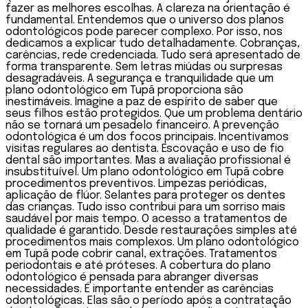
fazer as melhores escolhas. A clareza na orientação é
fundamental. Entendemos que o universo dos planos
odontológicos pode parecer complexo. Por isso, nos
dedicamos a explicar tudo detalhadamente. Cobranças,
carências, rede credenciada. Tudo será apresentado de
forma transparente. Sem letras miúdas ou surpresas
desagradáveis. A segurança e tranquilidade que um
plano odontológico em Tupã proporciona são
inestimáveis. Imagine a paz de espírito de saber que
seus filhos estão protegidos. Que um problema dentário
não se tornará um pesadelo financeiro. A prevenção
odontológica é um dos focos principais. Incentivamos
visitas regulares ao dentista. Escovação e uso de fio
dental são importantes. Mas a avaliação profissional é
insubstituível. Um plano odontológico em Tupã cobre
procedimentos preventivos. Limpezas periódicas,
aplicação de flúor. Selantes para proteger os dentes
das crianças. Tudo isso contribui para um sorriso mais
saudável por mais tempo. O acesso a tratamentos de
qualidade é garantido. Desde restaurações simples até
procedimentos mais complexos. Um plano odontológico
em Tupã pode cobrir canal, extrações. Tratamentos
periodontais e até próteses. A cobertura do plano
odontológico é pensada para abranger diversas
necessidades. É importante entender as carências
odontológicas. Elas são o período após a contratação