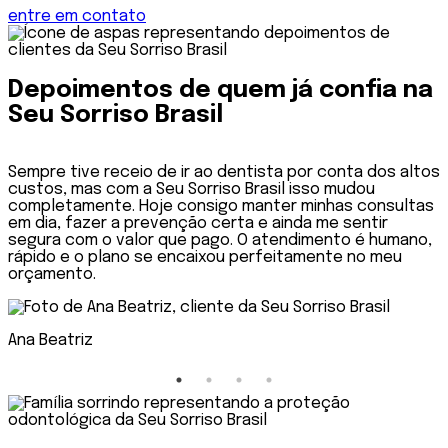
entre em contato
Depoimentos de quem já confia na
Seu Sorriso Brasil
tos
Contratei o seguro odontológico da Seu Sorriso Brasil
para toda a minha família e foi uma das melhores
as
decisões que já tomei. Meus filhos fazem
acompanhamento odontológico regular, sem
o,
burocracia, e eu tenho a tranquilidade de saber que
estamos protegidos em caso de imprevistos. O suport
é ágil, atencioso e sempre pronto para orientar.
Rodrigo Mendes