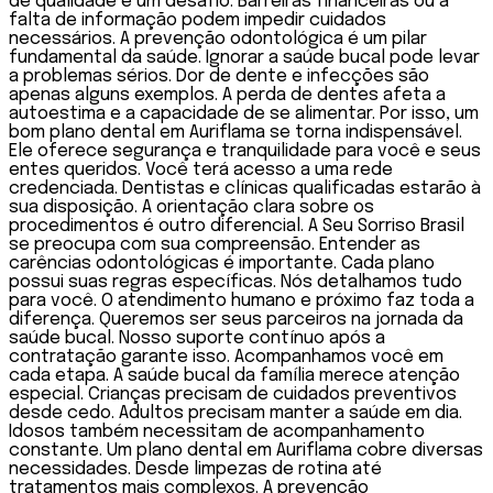
de qualidade é um desafio. Barreiras financeiras ou a
falta de informação podem impedir cuidados
necessários. A prevenção odontológica é um pilar
fundamental da saúde. Ignorar a saúde bucal pode levar
a problemas sérios. Dor de dente e infecções são
apenas alguns exemplos. A perda de dentes afeta a
autoestima e a capacidade de se alimentar. Por isso, um
bom plano dental em Auriflama se torna indispensável.
Ele oferece segurança e tranquilidade para você e seus
entes queridos. Você terá acesso a uma rede
credenciada. Dentistas e clínicas qualificadas estarão à
sua disposição. A orientação clara sobre os
procedimentos é outro diferencial. A Seu Sorriso Brasil
se preocupa com sua compreensão. Entender as
carências odontológicas é importante. Cada plano
possui suas regras específicas. Nós detalhamos tudo
para você. O atendimento humano e próximo faz toda a
diferença. Queremos ser seus parceiros na jornada da
saúde bucal. Nosso suporte contínuo após a
contratação garante isso. Acompanhamos você em
cada etapa. A saúde bucal da família merece atenção
especial. Crianças precisam de cuidados preventivos
desde cedo. Adultos precisam manter a saúde em dia.
Idosos também necessitam de acompanhamento
constante. Um plano dental em Auriflama cobre diversas
necessidades. Desde limpezas de rotina até
tratamentos mais complexos. A prevenção